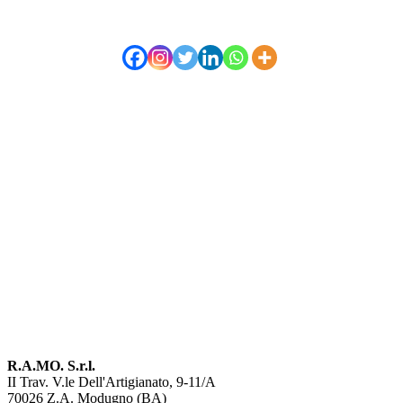
Per informazioni, tutto sul mondo delle
auto RAMO
inviaci un messaggio o chiamaci
Contatti
R.A.MO. S.r.l.
II Trav. V.le Dell'Artigianato, 9-11/A
70026 Z.A. Modugno (BA)