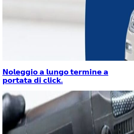
𝗡𝗼𝗹𝗲𝗴𝗴𝗶𝗼 𝗮 𝗹𝘂𝗻𝗴𝗼 𝘁𝗲𝗿𝗺𝗶𝗻𝗲 𝗮
𝗽𝗼𝗿𝘁𝗮𝘁𝗮 𝗱𝗶 𝗰𝗹𝗶𝗰𝗸.