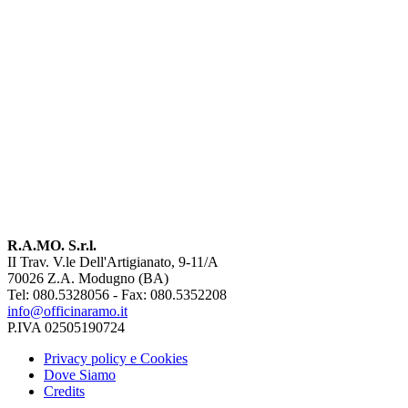
auto RAMO
inviaci un messaggio o chiamaci
Contatti
R.A.MO. S.r.l.
II Trav. V.le Dell'Artigianato, 9-11/A
70026 Z.A. Modugno (BA)
Tel: 080.5328056 - Fax: 080.5352208
info@officinaramo.it
P.IVA 02505190724
Privacy policy e Cookies
Dove Siamo
Credits