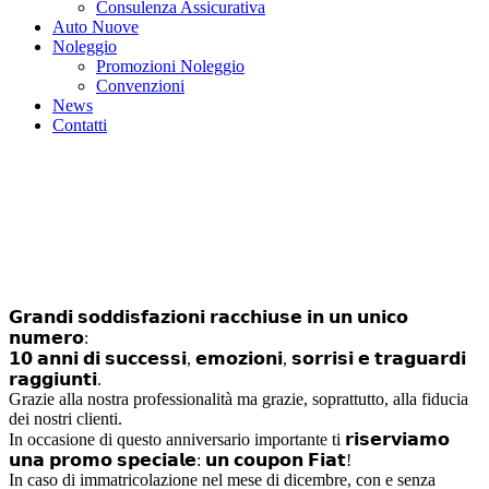
Consulenza Assicurativa
Auto Nuove
Noleggio
Promozioni Noleggio
Convenzioni
News
Contatti
News
10 ANNI DA FESTEGGIARE
CON VOI!
𝗚𝗿𝗮𝗻𝗱𝗶 𝘀𝗼𝗱𝗱𝗶𝘀𝗳𝗮𝘇𝗶𝗼𝗻𝗶 𝗿𝗮𝗰𝗰𝗵𝗶𝘂𝘀𝗲 𝗶𝗻 𝘂𝗻 𝘂𝗻𝗶𝗰𝗼
𝗻𝘂𝗺𝗲𝗿𝗼:
𝟭𝟬 𝗮𝗻𝗻𝗶 𝗱𝗶 𝘀𝘂𝗰𝗰𝗲𝘀𝘀𝗶, 𝗲𝗺𝗼𝘇𝗶𝗼𝗻𝗶, 𝘀𝗼𝗿𝗿𝗶𝘀𝗶 𝗲 𝘁𝗿𝗮𝗴𝘂𝗮𝗿𝗱𝗶
𝗿𝗮𝗴𝗴𝗶𝘂𝗻𝘁𝗶.
Grazie alla nostra professionalità ma grazie, soprattutto, alla fiducia
dei nostri clienti.
In occasione di questo anniversario importante ti 𝗿𝗶𝘀𝗲𝗿𝘃𝗶𝗮𝗺𝗼
𝘂𝗻𝗮 𝗽𝗿𝗼𝗺𝗼 𝘀𝗽𝗲𝗰𝗶𝗮𝗹𝗲: 𝘂𝗻 𝗰𝗼𝘂𝗽𝗼𝗻 𝗙𝗶𝗮𝘁!
In caso di immatricolazione nel mese di dicembre, con e senza