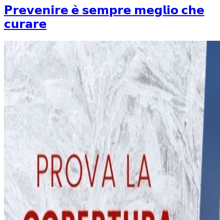
𝗣𝗿𝗲𝘃𝗲𝗻𝗶𝗿𝗲 𝗲̀ 𝘀𝗲𝗺𝗽𝗿𝗲 𝗺𝗲𝗴𝗹𝗶𝗼 𝗰𝗵𝗲
𝗰𝘂𝗿𝗮𝗿𝗲