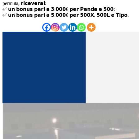
permuta, 𝗿𝗶𝗰𝗲𝘃𝗲𝗿𝗮𝗶:
✅ 𝘂𝗻 𝗯𝗼𝗻𝘂𝘀 𝗽𝗮𝗿𝗶 𝗮 𝟯.𝟬𝟬𝟬€ 𝗽𝗲𝗿 𝗣𝗮𝗻𝗱𝗮 𝗲 𝟱𝟬𝟬;
✅ 𝘂𝗻 𝗯𝗼𝗻𝘂𝘀 𝗽𝗮𝗿𝗶 𝗮 𝟱.𝟬𝟬𝟬€ 𝗽𝗲𝗿 𝟱𝟬𝟬𝗫, 𝟱𝟬𝟬𝗟 𝗲 𝗧𝗶𝗽𝗼.