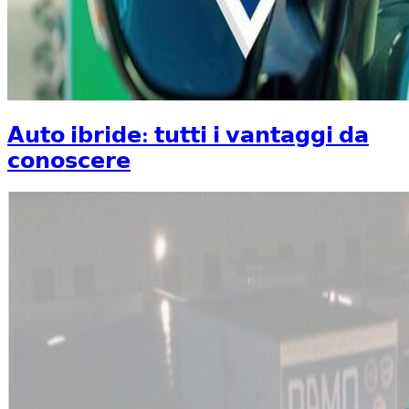
𝗔𝘂𝘁𝗼 𝗶𝗯𝗿𝗶𝗱𝗲: 𝘁𝘂𝘁𝘁𝗶 𝗶 𝘃𝗮𝗻𝘁𝗮𝗴𝗴𝗶 𝗱𝗮
𝗰𝗼𝗻𝗼𝘀𝗰𝗲𝗿𝗲